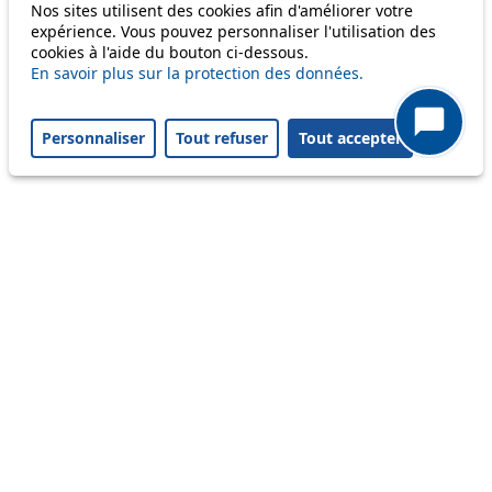
Nos sites utilisent des cookies afin d'améliorer votre
Status
expérience. Vous pouvez personnaliser l'utilisation des
cookies à l'aide du bouton ci-dessous.
En savoir plus sur la protection des données.
Information
Ongoing disruption
Personnaliser
Tout refuser
Tout accepter
Disruption to come
Reset filters
✕
Only lines affected by disruptions are listed above.
Ongoing disruption
8
Les horaires prévus ont été modifiés pour
des raisons techniques. Votre temps
d'attente peut être prolongé. Horaires en
temps réel sur les bornes et l'app tl. Merci
de votre patience.
From 09.08.2026
To 10.08.2026