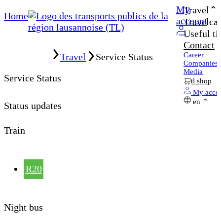
My
Travel
Home
account
Travelcar
Useful ti
Contact
Home
Career
Travel
Service Status
Companies
Media
Service Status
tl shop
My acco
en
Status updates
Train
R20
Night bus