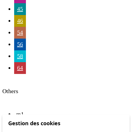
45
46
54
56
58
64
Others
m1
Gestion des cookies