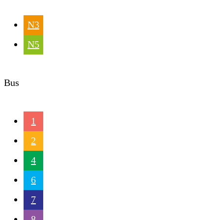
N3
N5
Bus
1
2
4
6
7
8