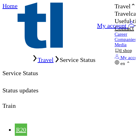
Home
Travel
Travelcar
Useful ti
My account
Contact
Career
Companies
Media
tl shop
Home
My acco
Travel
Service Status
en
Service Status
Status updates
Train
R20