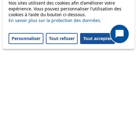
Nos sites utilisent des cookies afin d'améliorer votre
56
expérience. Vous pouvez personnaliser l'utilisation des
cookies à l'aide du bouton ci-dessous.
58
En savoir plus sur la protection des données.
64
Personnaliser
Tout refuser
Tout accepter
Others
m1
Status
Information
Ongoing disruption