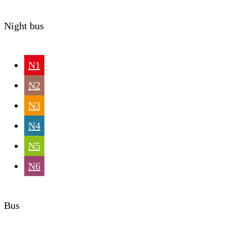
Night bus
N1
N2
N3
N4
N5
N6
Bus