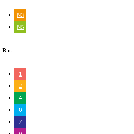
N3
N5
Bus
1
2
4
6
7
9