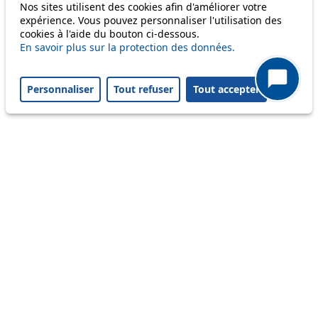
Nos sites utilisent des cookies afin d'améliorer votre
expérience. Vous pouvez personnaliser l'utilisation des
cookies à l'aide du bouton ci-dessous.
m1
En savoir plus sur la protection des données.
Personnaliser
Tout refuser
Tout accepter
Status
Information
Ongoing disruption
Disruption to come
Reset filters
✕
Only lines affected by disruptions are listed above.
A question ? An observation ?
Customer service 021 621 01 11 (price of a local