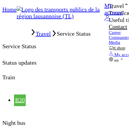
My
Travel
Home
account
Travelcar
Useful ti
Contact
Home
Career
Travel
Service Status
Companies
Media
Service Status
tl shop
My acco
en
Status updates
Train
R20
Night bus