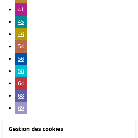
41
45
46
54
56
58
64
68
69
Gestion des cookies
Others