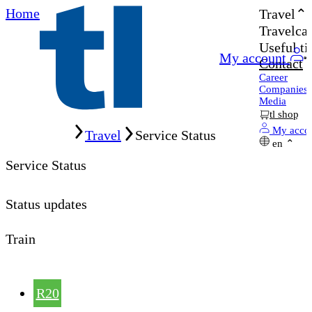
Home
Travel
Travelcar
Useful ti
My account
Contact
Career
Companies
Media
tl shop
Home
My acco
Travel
Service Status
en
Service Status
Status updates
Train
R20