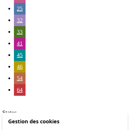
25
32
33
41
45
46
54
64
Status
Gestion des cookies