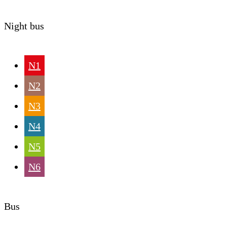
Night bus
N1
N2
N3
N4
N5
N6
Bus