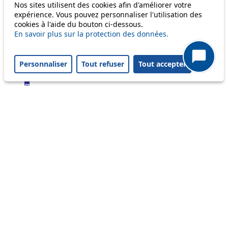
Bus
Nos sites utilisent des cookies afin d'améliorer votre
expérience. Vous pouvez personnaliser l'utilisation des
cookies à l'aide du bouton ci-dessous.
1
En savoir plus sur la protection des données.
2
3
4
Personnaliser
Tout refuser
Tout accepter
6
7
9
16
17
18
21
25
32
33
41
45
46
54