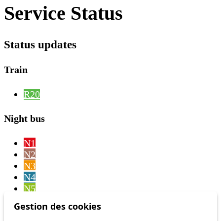
Service Status
Status updates
Train
R20
Night bus
N1
N2
N3
N4
N5
N6
Gestion des cookies