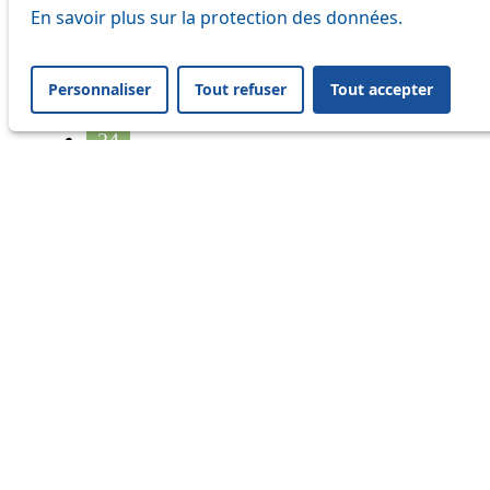
17
En savoir plus sur la protection des données.
18
Personnaliser
Tout refuser
Tout accepter
21
24
33
41
45
46
54
64
Information
Status