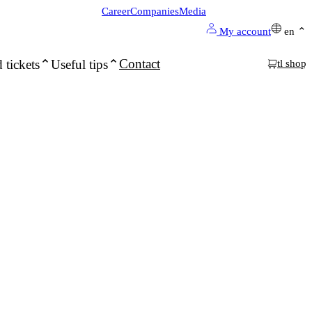
Career
Companies
Media
My account
en
Contact
 tickets
Useful tips
tl shop