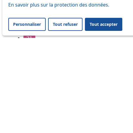
16
En savoir plus sur la protection des données.
17
Personnaliser
Tout refuser
Tout accepter
18
21
32
33
41
45
46
54
64