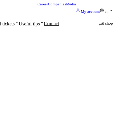
Career
Companies
Media
My account
en
Contact
 tickets
Useful tips
tl shop