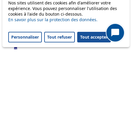
Bus
Nos sites utilisent des cookies afin d'améliorer votre
expérience. Vous pouvez personnaliser l'utilisation des
cookies à l'aide du bouton ci-dessous.
1
En savoir plus sur la protection des données.
2
3
4
Personnaliser
Tout refuser
Tout accepter
6
7
8
9
16
17
18
21
25
32
33
41
45
46