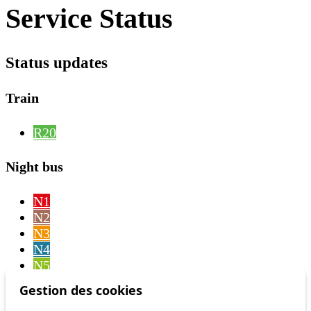
Service Status
Status updates
Train
R20
Night bus
N1
N2
N3
N4
N5
N6
Gestion des cookies