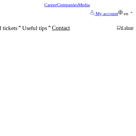
Career
Companies
Media
My account
en
Contact
 tickets
Useful tips
tl shop