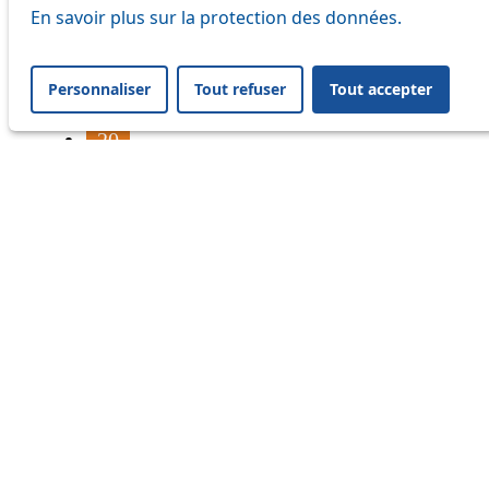
16
En savoir plus sur la protection des données.
17
Personnaliser
Tout refuser
Tout accepter
18
20
21
24
33
41
45
46
54