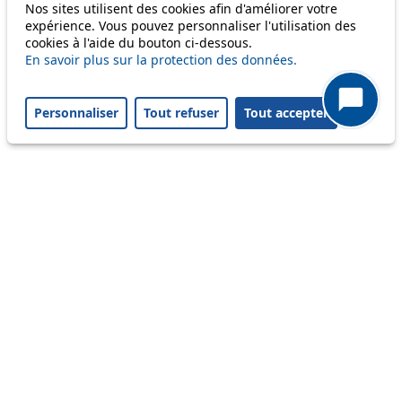
Nos sites utilisent des cookies afin d'améliorer votre
Status
expérience. Vous pouvez personnaliser l'utilisation des
cookies à l'aide du bouton ci-dessous.
En savoir plus sur la protection des données.
Information
Ongoing disruption
Personnaliser
Tout refuser
Tout accepter
Disruption to come
Reset filters
✕
Only lines affected by disruptions are listed above.
A question ? An observation ?
Customer service 021 621 01 11 (price of a local
call)
Useful links
tl shop
Career
Paying a fine