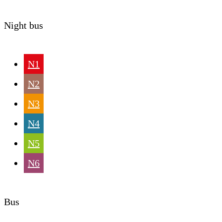
Night bus
N1
N2
N3
N4
N5
N6
Bus