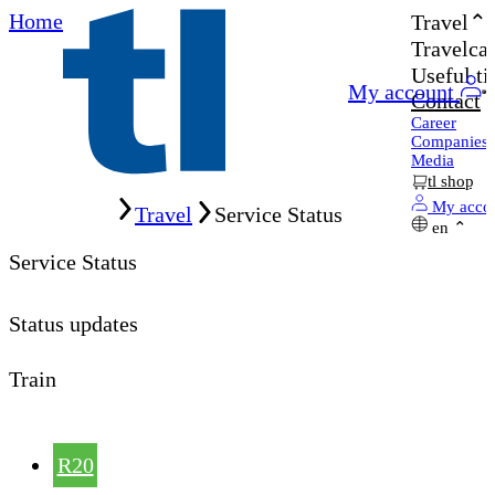
Home
Travel
Travelcar
Useful ti
My account
Contact
Career
Companies
Media
tl shop
Home
My acco
Travel
Service Status
en
Service Status
Status updates
Train
R20