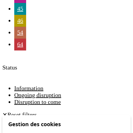
45
46
54
64
Status
Information
Ongoing disruption
Disruption to come
Reset filters
✕
Only lines affected by disruptions are listed above.
Gestion des cookies