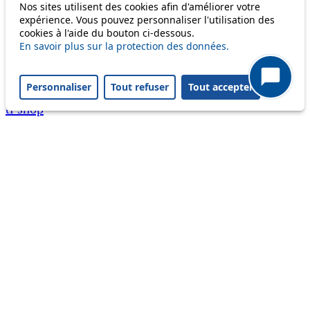
Nos sites utilisent des cookies afin d'améliorer votre
A question ? An observation ?
expérience. Vous pouvez personnaliser l'utilisation des
cookies à l'aide du bouton ci-dessous.
Customer service 021 621 01 11 (price of a local
En savoir plus sur la protection des données.
call)
Personnaliser
Tout refuser
Tout accepter
Useful links
tl shop
Career
Paying a fine
Lost property
Accessibility
Point of sale
leb.ch
FAQ
Download the tl app
Follow us