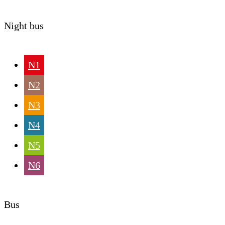
Night bus
N1
N2
N3
N4
N5
N6
Bus