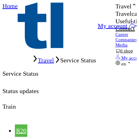
Home
Travel
Travelcar
Useful ti
My account
Contact
Career
Companies
Media
tl shop
Home
My acco
Travel
Service Status
en
Service Status
Status updates
Train
R20