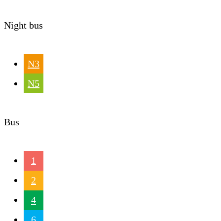
Night bus
N3
N5
Bus
1
2
4
6