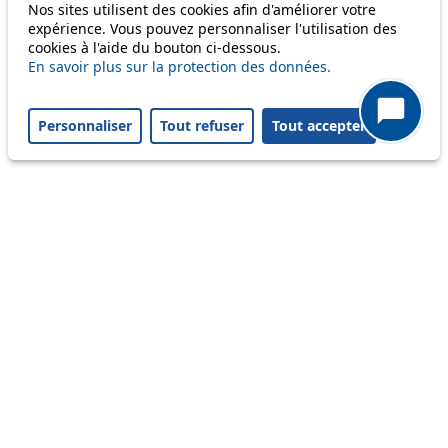
Nos sites utilisent des cookies afin d'améliorer votre
expérience. Vous pouvez personnaliser l'utilisation des
cookies à l'aide du bouton ci-dessous.
Others
En savoir plus sur la protection des données.
Personnaliser
Tout refuser
Tout accepter
m1
Status
Information
Ongoing disruption
Disruption to come
Reset filters
✕
Only lines affected by disruptions are listed above.