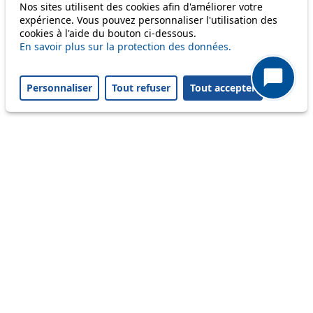
Nos sites utilisent des cookies afin d'améliorer votre
Disruption to come
expérience. Vous pouvez personnaliser l'utilisation des
cookies à l'aide du bouton ci-dessous.
Reset filters
✕
En savoir plus sur la protection des données.
Only lines affected by disruptions are listed above.
Personnaliser
Tout refuser
Tout accepter
A question ? An observation ?
Customer service 021 621 01 11 (price of a local
call)
Useful links
tl shop
Career
Paying a fine
Lost property
Accessibility
Point of sale
leb.ch
FAQ