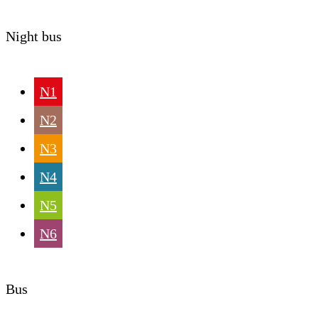
Night bus
N1
N2
N3
N4
N5
N6
Bus