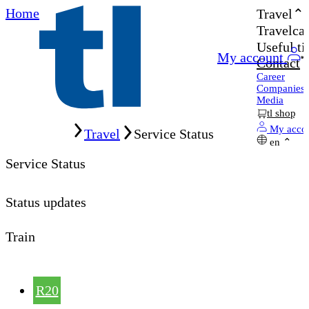
Home
Travel
Travelcar
Useful ti
My account
Contact
Career
Companies
Media
tl shop
Home
My acco
Travel
Service Status
en
Service Status
Status updates
Train
R20