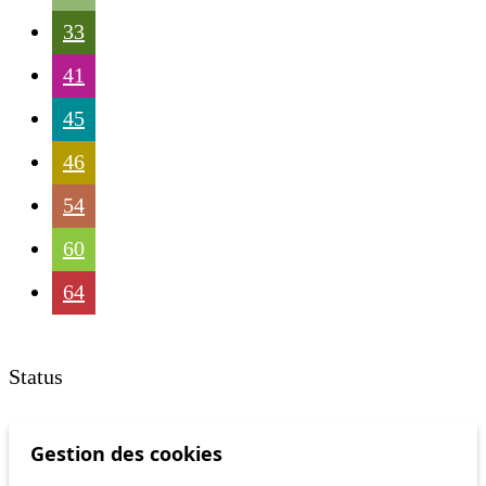
33
41
45
46
54
60
64
Status
Information
Gestion des cookies
Ongoing disruption