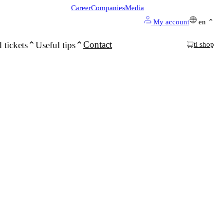
Career
Companies
Media
My account
en
Contact
 tickets
Useful tips
tl shop