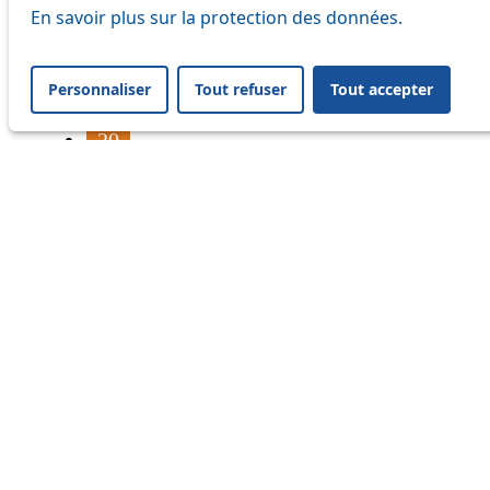
16
En savoir plus sur la protection des données.
17
Personnaliser
Tout refuser
Tout accepter
18
20
21
24
33
41
45
46
54