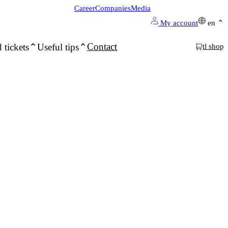
Career
Companies
Media
My account
en
Contact
 tickets
Useful tips
tl shop