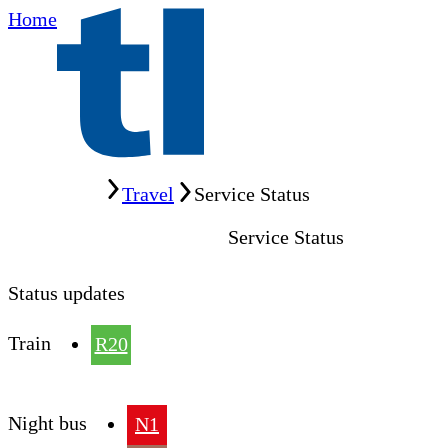
Home
Home
Travel
Service Status
Service Status
Status updates
Train
R20
Night bus
N1