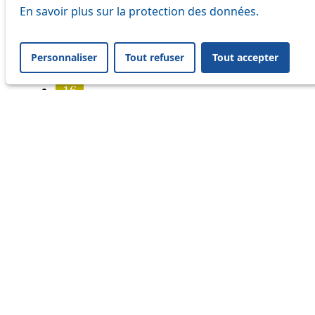
7
En savoir plus sur la protection des données.
8
Personnaliser
Tout refuser
Tout accepter
9
16
17
18
20
21
24
25
31