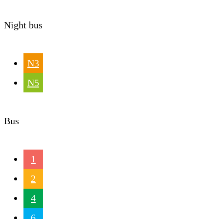
Night bus
N3
N5
Bus
1
2
4
6