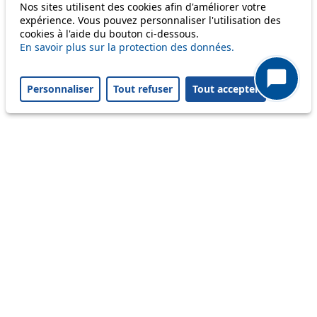
Nos sites utilisent des cookies afin d'améliorer votre
expérience. Vous pouvez personnaliser l'utilisation des
cookies à l'aide du bouton ci-dessous.
Others
En savoir plus sur la protection des données.
Personnaliser
Tout refuser
Tout accepter
m1
Status
Information
Ongoing disruption
Disruption to come
Reset filters
✕
Only lines affected by disruptions are listed above.