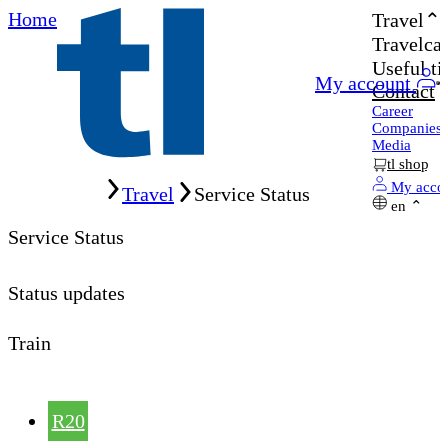
Home
Travel
Travelcar
Useful ti
My account
Contact
Career
Companies
Media
tl shop
Home
My acco
Travel
Service Status
en
Service Status
Status updates
Train
R20