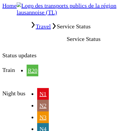
Home
Home
Travel
Service Status
Service Status
Status updates
Train
R20
Night bus
N1
N2
N3
N4