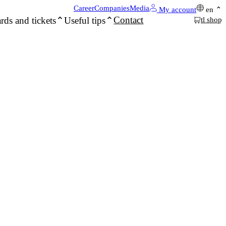
Career
Companies
Media
My account
en
Contact
rds and tickets
Useful tips
tl shop