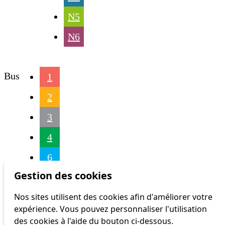
N5
N6
Bus
1
2
3
4
6
Gestion des cookies
7
Nos sites utilisent des cookies afin d'améliorer votre
9
expérience. Vous pouvez personnaliser l'utilisation
16
des cookies à l'aide du bouton ci-dessous.