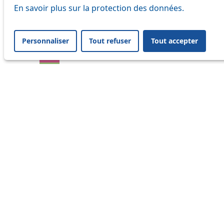
En savoir plus sur la protection des données.
17
18
Personnaliser
Tout refuser
Tout accepter
21
24
25
32
33
41
45
46
48