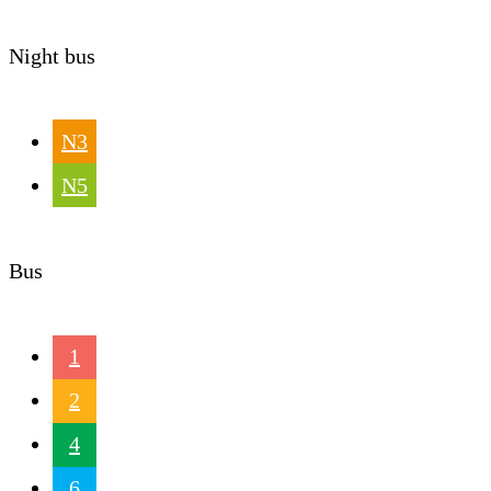
Night bus
N3
N5
Bus
1
2
4
6