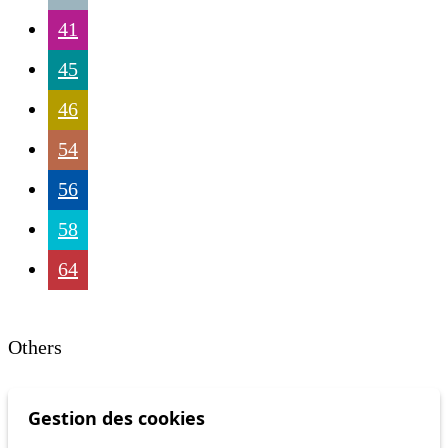
41
45
46
54
56
58
64
Others
Gestion des cookies
m1