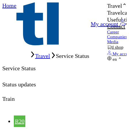
Home
Travel
Travelcar
Useful ti
My account
Contact
Career
Companies
Media
tl shop
Home
My acco
Travel
Service Status
en
Service Status
Status updates
Train
R20