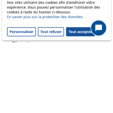
Nos sites utilisent des cookies afin d'améliorer votre
expérience. Vous pouvez personnaliser l'utilisation des
cookies à l'aide du bouton ci-dessous.
Status
En savoir plus sur la protection des données.
Information
Personnaliser
Tout refuser
Tout accepter
Ongoing disruption
Disruption to come
Reset filters
✕
Only lines affected by disruptions are listed above.
All lines
Disruption to come
Projet Perséides : les nuits du 12 au 14
août, l'éclairage public sera éteint ou
partiellement éteint dans plusieurs
communes du réseau TL qui participent à
cet évènement. Renseignements
disponibles sur le site internet :