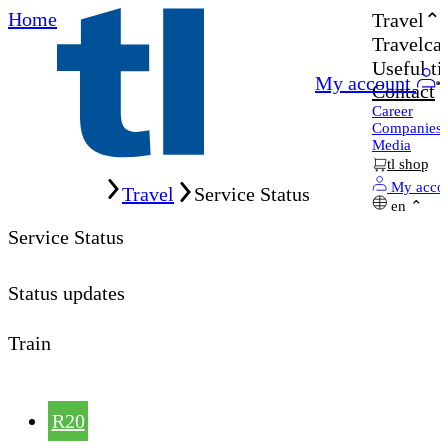
Home
Travel
Travelcar
Useful ti
My account
Contact
Career
Companies
Media
tl shop
Home
My acco
Travel
Service Status
en
Service Status
Status updates
Train
R20