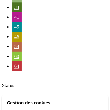
33
41
45
46
54
60
64
Status
Information
Gestion des cookies
Ongoing disruption