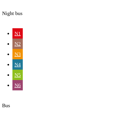
Night bus
N1
N2
N3
N4
N5
N6
Bus