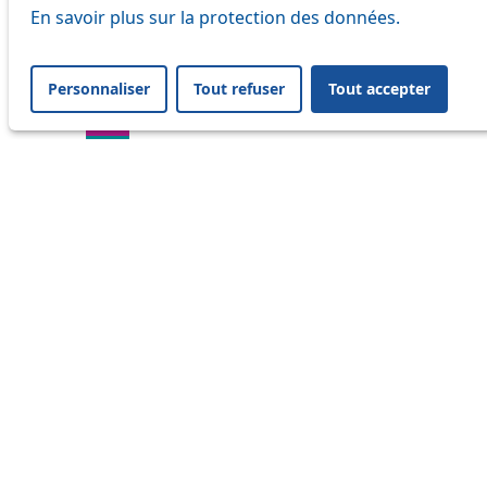
En savoir plus sur la protection des données.
24
33
Personnaliser
Tout refuser
Tout accepter
41
45
46
54
64
Information
Status
Ongoing disruption
Disruption to come
Reset filters
✕