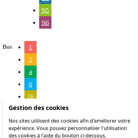
N5
N6
Bus
1
2
4
6
16
Gestion des cookies
17
Nos sites utilisent des cookies afin d'améliorer votre
18
expérience. Vous pouvez personnaliser l'utilisation
21
des cookies à l'aide du bouton ci-dessous.