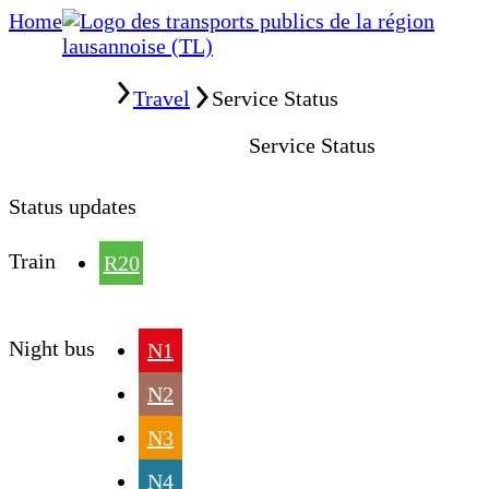
Home
Home
Travel
Service Status
Service Status
Status updates
Train
R20
Night bus
N1
N2
N3
N4