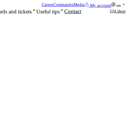
Career
Companies
Media
My account
en
Contact
rds and tickets
Useful tips
tl shop