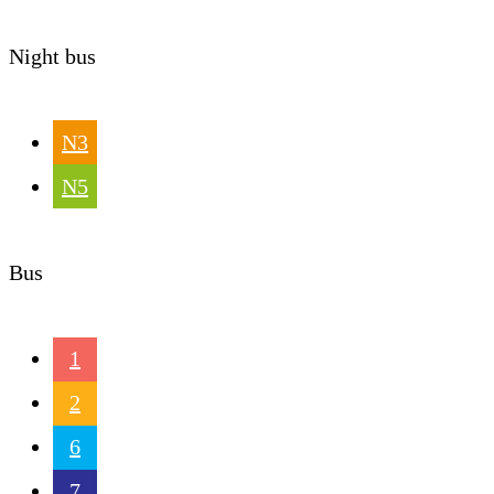
Night bus
N3
N5
Bus
1
2
6
7