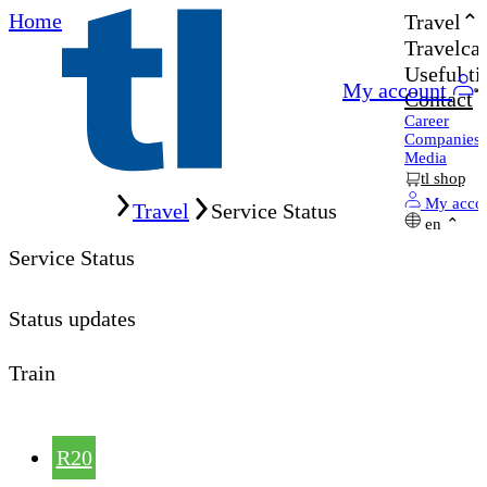
Home
Travel
Travelcar
Useful ti
My account
Contact
Career
Companies
Media
tl shop
Home
My acco
Travel
Service Status
en
Service Status
Status updates
Train
R20