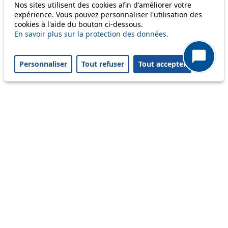
Nos sites utilisent des cookies afin d'améliorer votre
Others
expérience. Vous pouvez personnaliser l'utilisation des
cookies à l'aide du bouton ci-dessous.
En savoir plus sur la protection des données.
m1
Personnaliser
Tout refuser
Tout accepter
Status
Information
Ongoing disruption
Disruption to come
Reset filters
✕
Only lines affected by disruptions are listed above.
A question ? An observation ?