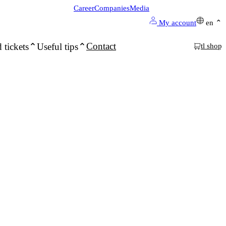
Career
Companies
Media
My account
en
Contact
 tickets
Useful tips
tl shop