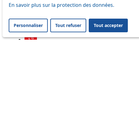
7
En savoir plus sur la protection des données.
9
Personnaliser
Tout refuser
Tout accepter
16
17
18
21
25
32
33
41
45