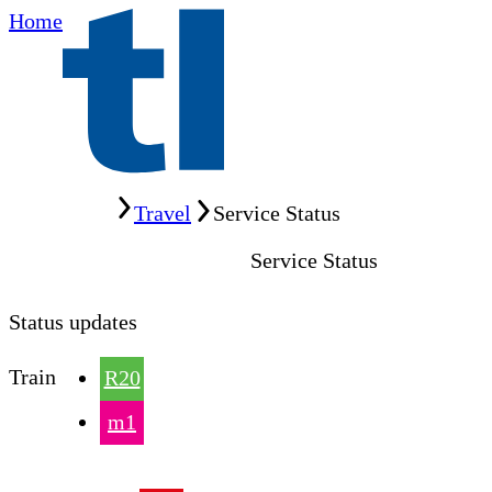
Home
Home
Travel
Service Status
Service Status
Status updates
Train
R20
m1