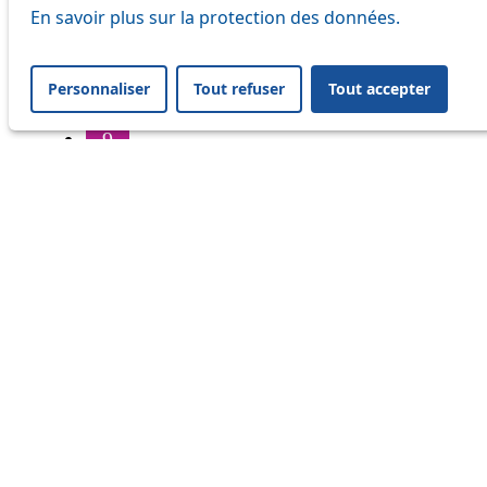
6
En savoir plus sur la protection des données.
7
Personnaliser
Tout refuser
Tout accepter
8
9
16
17
18
20
21
24
25