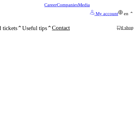
Career
Companies
Media
My account
en
Contact
 tickets
Useful tips
tl shop