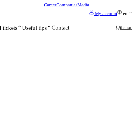
Career
Companies
Media
My account
en
Contact
 tickets
Useful tips
tl shop