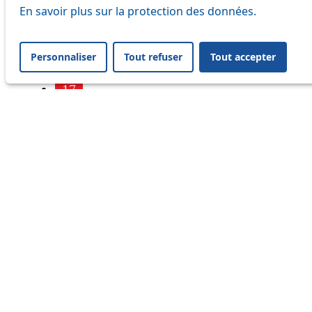
7
En savoir plus sur la protection des données.
9
Personnaliser
Tout refuser
Tout accepter
16
17
18
21
25
32
33
41
45