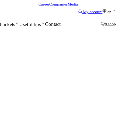
Career
Companies
Media
My account
en
Contact
 tickets
Useful tips
tl shop