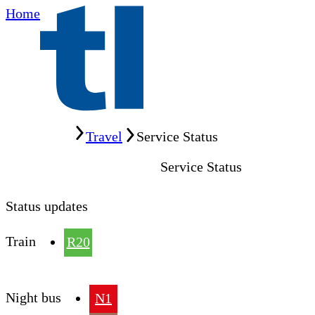
Home
Home
Travel
Service Status
Service Status
Status updates
Train
R20
Night bus
N1