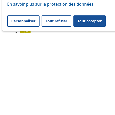
7
En savoir plus sur la protection des données.
8
Personnaliser
Tout refuser
Tout accepter
9
16
17
18
21
25
32
33
41