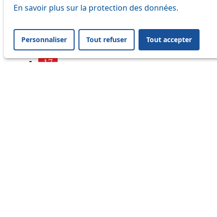
7
En savoir plus sur la protection des données.
9
Personnaliser
Tout refuser
Tout accepter
16
17
18
21
25
32
33
41
45