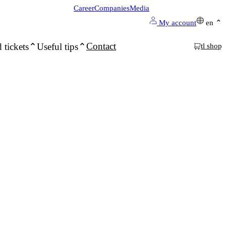
Career
Companies
Media
My account
en
Contact
 tickets
Useful tips
tl shop