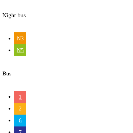
Night bus
N3
N5
Bus
1
2
6
7