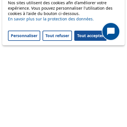
Nos sites utilisent des cookies afin d'améliorer votre
Others
expérience. Vous pouvez personnaliser l'utilisation des
cookies à l'aide du bouton ci-dessous.
En savoir plus sur la protection des données.
m1
Personnaliser
Tout refuser
Tout accepter
Status
Information
Ongoing disruption
Disruption to come
Reset filters
✕
Only lines affected by disruptions are listed above.
A question ? An observation ?