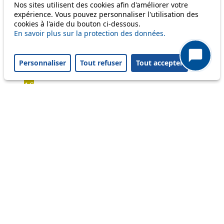
Bus
Nos sites utilisent des cookies afin d'améliorer votre
expérience. Vous pouvez personnaliser l'utilisation des
cookies à l'aide du bouton ci-dessous.
1
En savoir plus sur la protection des données.
2
3
4
Personnaliser
Tout refuser
Tout accepter
6
16
17
18
20
21
33
41
45
46
54
60
64