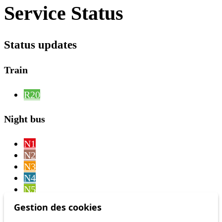
Service Status
Status updates
Train
R20
Night bus
N1
N2
N3
N4
N5
N6
Gestion des cookies