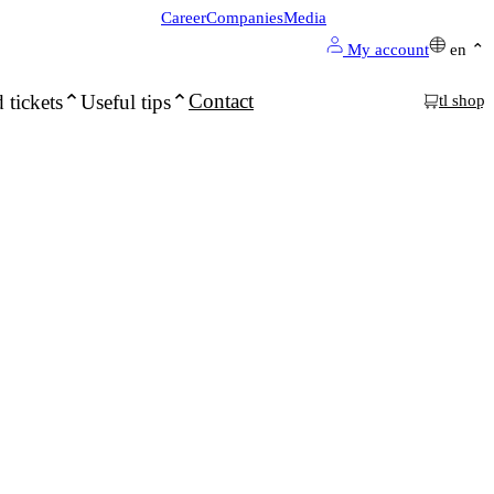
Career
Companies
Media
My account
en
Contact
 tickets
Useful tips
tl shop