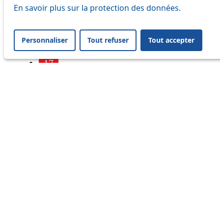
7
En savoir plus sur la protection des données.
9
Personnaliser
Tout refuser
Tout accepter
16
17
18
21
24
25
32
33
41