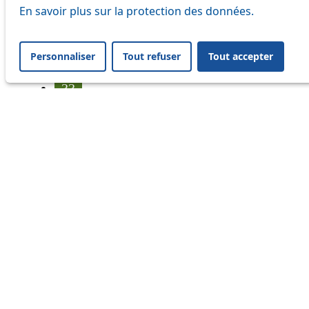
25
En savoir plus sur la protection des données.
31
Personnaliser
Tout refuser
Tout accepter
32
33
35
36
41
45
46
54
56