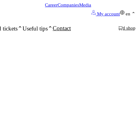
Career
Companies
Media
My account
en
Contact
 tickets
Useful tips
tl shop