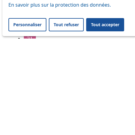
16
En savoir plus sur la protection des données.
17
Personnaliser
Tout refuser
Tout accepter
18
21
32
33
41
45
46
54
64