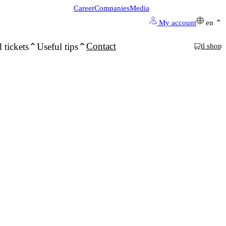
Career
Companies
Media
My account
en
Contact
 tickets
Useful tips
tl shop