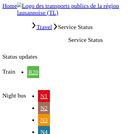
Home
Home
Travel
Service Status
Service Status
Status updates
Train
R20
Night bus
N1
N2
N3
N4