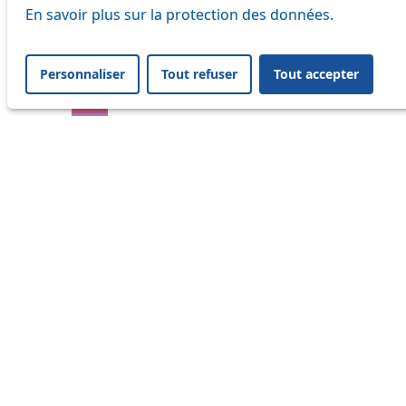
En savoir plus sur la protection des données.
17
18
Personnaliser
Tout refuser
Tout accepter
21
32
33
41
45
46
54
64