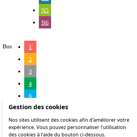
N5
N6
Bus
1
2
3
4
6
Gestion des cookies
7
Nos sites utilisent des cookies afin d'améliorer votre
9
expérience. Vous pouvez personnaliser l'utilisation
16
des cookies à l'aide du bouton ci-dessous.