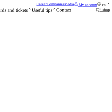
Career
Companies
Media
My account
en
Contact
rds and tickets
Useful tips
tl shop