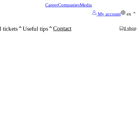
Career
Companies
Media
My account
en
Contact
 tickets
Useful tips
tl shop