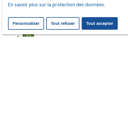
17
En savoir plus sur la protection des données.
18
Personnaliser
Tout refuser
Tout accepter
21
33
41
45
46
54
64
Information
Status
Ongoing disruption
Disruption to come