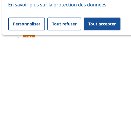
16
En savoir plus sur la protection des données.
17
Personnaliser
Tout refuser
Tout accepter
18
20
21
24
33
41
45
46
54