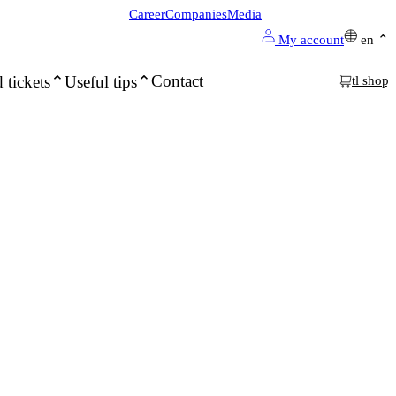
Career
Companies
Media
My account
en
Contact
 tickets
Useful tips
tl shop