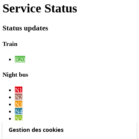
Service Status
Status updates
Train
R20
Night bus
N1
N2
N3
N4
N5
N6
Gestion des cookies