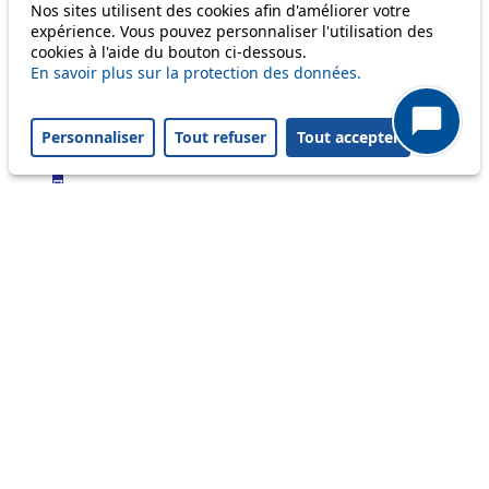
Bus
Nos sites utilisent des cookies afin d'améliorer votre
expérience. Vous pouvez personnaliser l'utilisation des
cookies à l'aide du bouton ci-dessous.
1
En savoir plus sur la protection des données.
2
3
4
Personnaliser
Tout refuser
Tout accepter
6
7
9
16
17
18
21
24
25
32
33
41
45
46