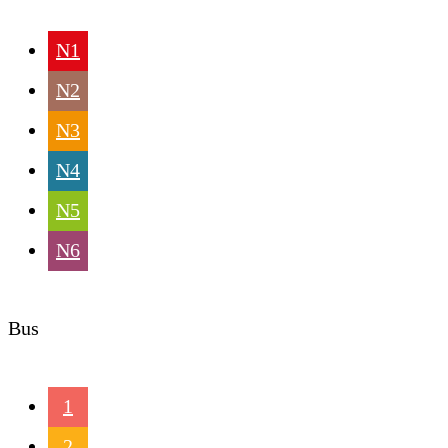
N1
N2
N3
N4
N5
N6
Bus
1
2