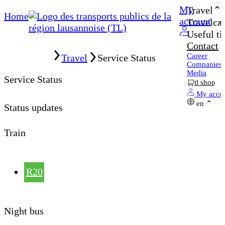
My
Travel
Home
account
Travelcar
Useful ti
Contact
Home
Career
Travel
Service Status
Companies
Media
Service Status
tl shop
My acco
en
Status updates
Train
R20
Night bus