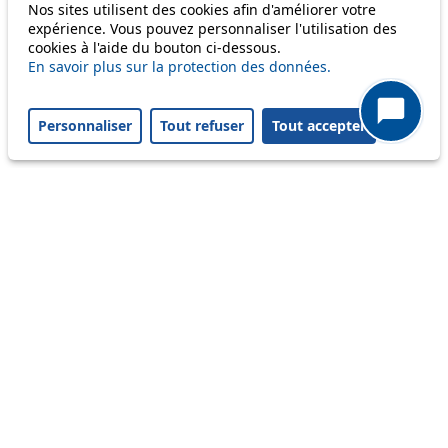
Nos sites utilisent des cookies afin d'améliorer votre
58
expérience. Vous pouvez personnaliser l'utilisation des
cookies à l'aide du bouton ci-dessous.
64
En savoir plus sur la protection des données.
Personnaliser
Tout refuser
Tout accepter
Others
m1
Status
Information
Ongoing disruption
Disruption to come