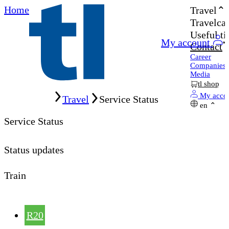
Home
Travel
Travelcar
Useful ti
My account
Contact
Career
Companies
Media
tl shop
Home
My acco
Travel
Service Status
en
Service Status
Status updates
Train
R20