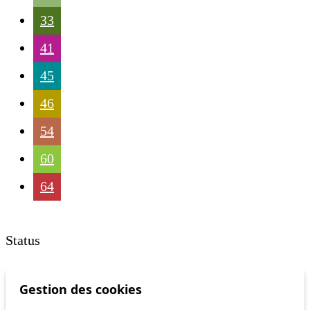
33
41
45
46
54
60
64
Status
Information
Gestion des cookies
Ongoing disruption