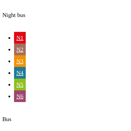
Night bus
N1
N2
N3
N4
N5
N6
Bus