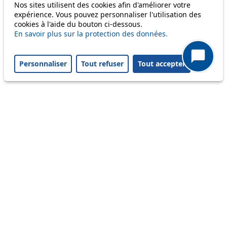
Nos sites utilisent des cookies afin d'améliorer votre
Disruption to come
expérience. Vous pouvez personnaliser l'utilisation des
cookies à l'aide du bouton ci-dessous.
Reset filters
✕
En savoir plus sur la protection des données.
Only lines affected by disruptions are listed above.
Personnaliser
Tout refuser
Tout accepter
A question ? An observation ?
Customer service 021 621 01 11 (price of a local
call)
Useful links
tl shop
Career
Paying a fine
Lost property
Accessibility
Point of sale
leb.ch
FAQ