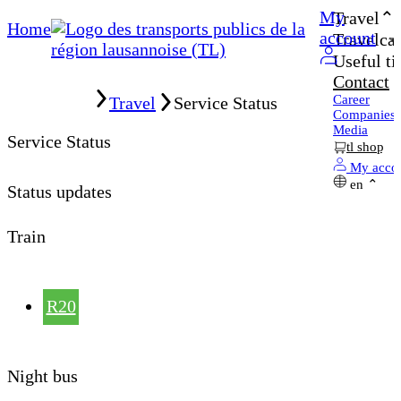
My
Travel
Home
account
Travelcar
Useful ti
Contact
Home
Career
Travel
Service Status
Companies
Media
Service Status
tl shop
My acco
en
Status updates
Train
R20
Night bus