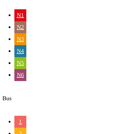
N1
N2
N3
N4
N5
N6
Bus
1
2