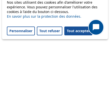
Nos sites utilisent des cookies afin d'améliorer votre
Disruption to come
expérience. Vous pouvez personnaliser l'utilisation des
cookies à l'aide du bouton ci-dessous.
Reset filters
✕
En savoir plus sur la protection des données.
Only lines affected by disruptions are listed above.
Personnaliser
Tout refuser
Tout accepter
A question ? An observation ?
Customer service 021 621 01 11 (price of a local
call)
Useful links
tl shop
Career
Paying a fine
Lost property
Accessibility
Point of sale
leb.ch
FAQ