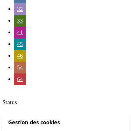
32
33
41
45
46
54
64
Status
Gestion des cookies
Information
Ongoing disruption