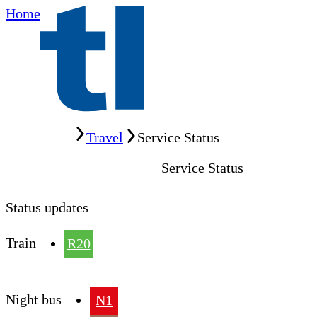
Home
Home
Travel
Service Status
Service Status
Status updates
Train
R20
Night bus
N1