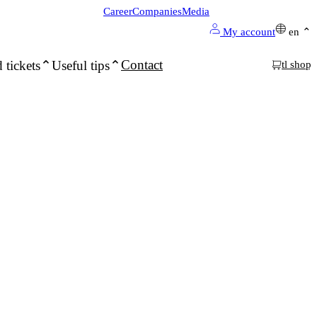
Career
Companies
Media
My account
en
Contact
 tickets
Useful tips
tl shop