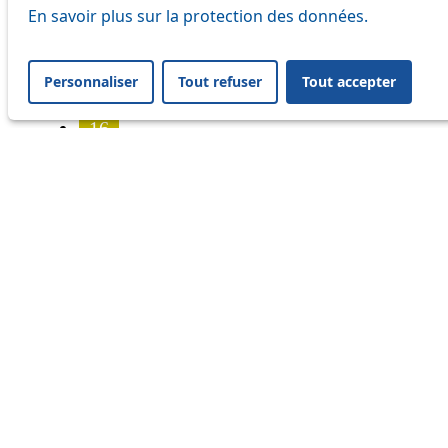
7
En savoir plus sur la protection des données.
8
Personnaliser
Tout refuser
Tout accepter
9
16
17
18
21
24
25
32
33