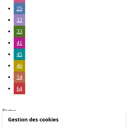
25
32
33
41
45
46
54
64
Status
Gestion des cookies