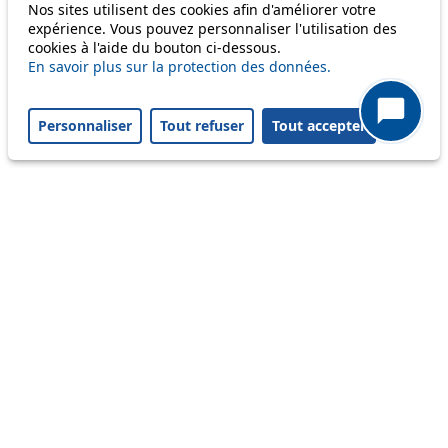
Information
Nos sites utilisent des cookies afin d'améliorer votre
expérience. Vous pouvez personnaliser l'utilisation des
Ongoing disruption
cookies à l'aide du bouton ci-dessous.
Disruption to come
En savoir plus sur la protection des données.
Reset filters
✕
Only lines affected by disruptions are listed above.
Personnaliser
Tout refuser
Tout accepter
A question ? An observation ?
Customer service 021 621 01 11 (price of a local
call)
Useful links
tl shop
Career
Paying a fine
Lost property
Accessibility
Point of sale