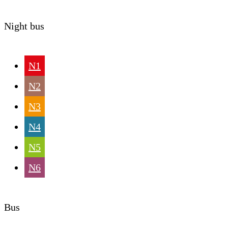
Night bus
N1
N2
N3
N4
N5
N6
Bus