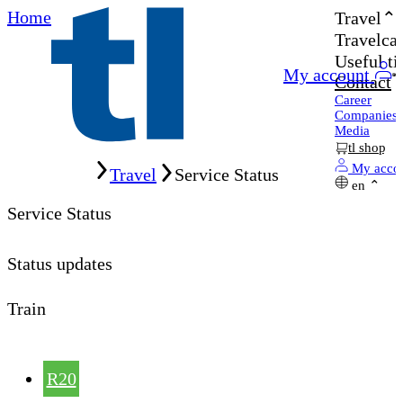
Home
Travel
Travelcar
Useful ti
My account
Contact
Career
Companies
Media
tl shop
Home
My acco
Travel
Service Status
en
Service Status
Status updates
Train
R20