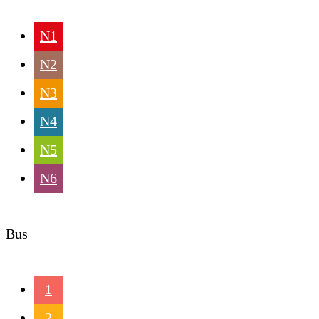
N1
N2
N3
N4
N5
N6
Bus
1
2