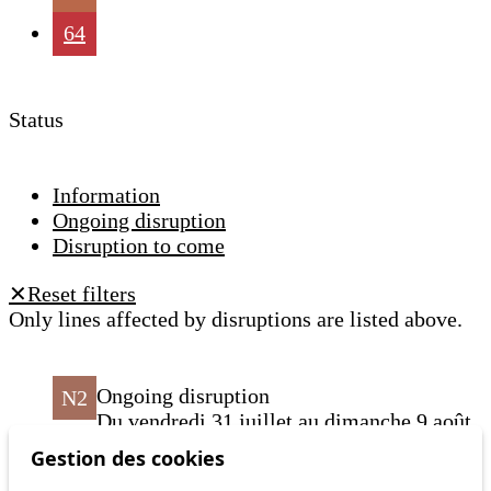
64
Status
Information
Ongoing disruption
Disruption to come
Reset filters
✕
Only lines affected by disruptions are listed above.
Ongoing disruption
N2
Du vendredi 31 juillet au dimanche 9 août,
l'arrêt Lausanne, gare en direction de Vers-
Gestion des cookies
chez-Blanc est déplacé de 90 mètres, en