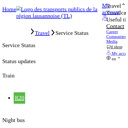
My
Travel
Home
account
Travelcar
Useful ti
Contact
Home
Career
Travel
Service Status
Companies
Media
Service Status
tl shop
My acco
en
Status updates
Train
R20
Night bus