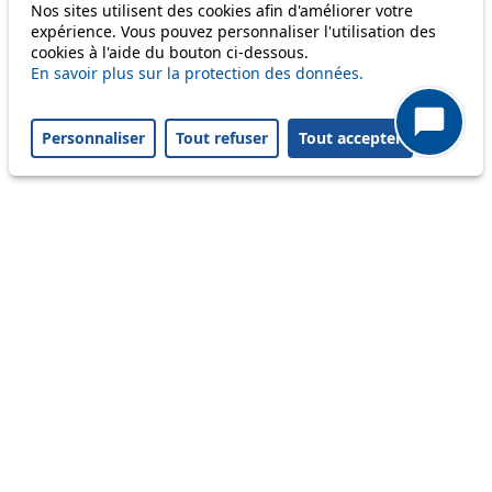
Nos sites utilisent des cookies afin d'améliorer votre
56
expérience. Vous pouvez personnaliser l'utilisation des
cookies à l'aide du bouton ci-dessous.
58
En savoir plus sur la protection des données.
64
Personnaliser
Tout refuser
Tout accepter
Others
m1
Status
Information
Ongoing disruption