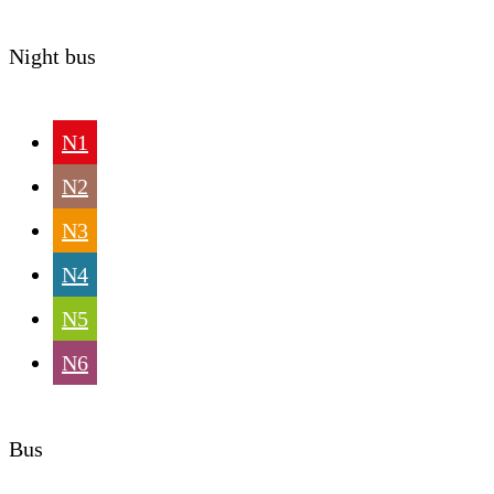
Night bus
N1
N2
N3
N4
N5
N6
Bus