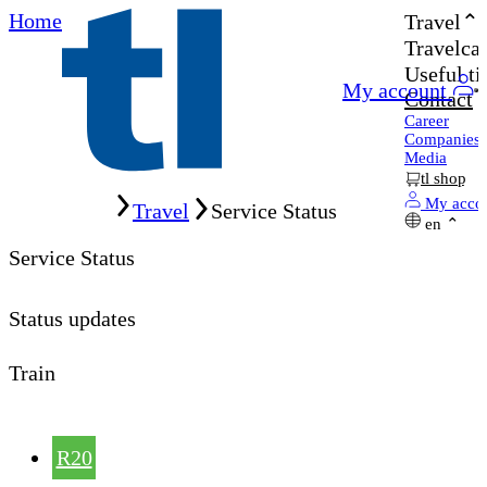
Home
Travel
Travelcar
Useful ti
My account
Contact
Career
Companies
Media
tl shop
Home
My acco
Travel
Service Status
en
Service Status
Status updates
Train
R20