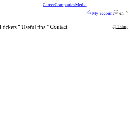
Career
Companies
Media
My account
en
Contact
 tickets
Useful tips
tl shop