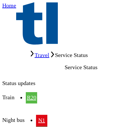
Home
Home
Travel
Service Status
Service Status
Status updates
Train
R20
Night bus
N1