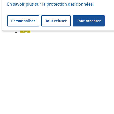
7
En savoir plus sur la protection des données.
8
Personnaliser
Tout refuser
Tout accepter
9
16
17
18
21
25
32
33
41