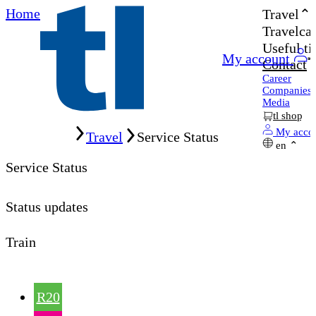
Home
Travel
Travelcar
Useful ti
My account
Contact
Career
Companies
Media
tl shop
Home
My acco
Travel
Service Status
en
Service Status
Status updates
Train
R20