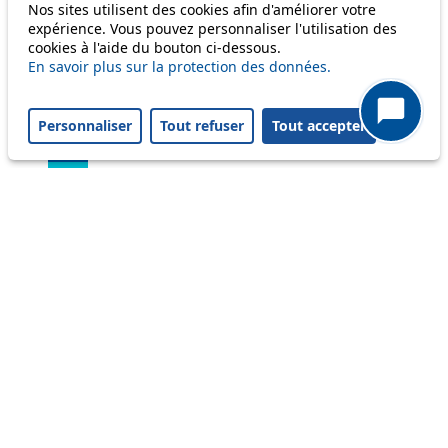
Nos sites utilisent des cookies afin d'améliorer votre
45
expérience. Vous pouvez personnaliser l'utilisation des
cookies à l'aide du bouton ci-dessous.
46
En savoir plus sur la protection des données.
54
Personnaliser
Tout refuser
Tout accepter
56
58
64
Others
m1