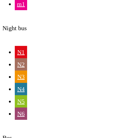
m1
Night bus
N1
N2
N3
N4
N5
N6
Bus