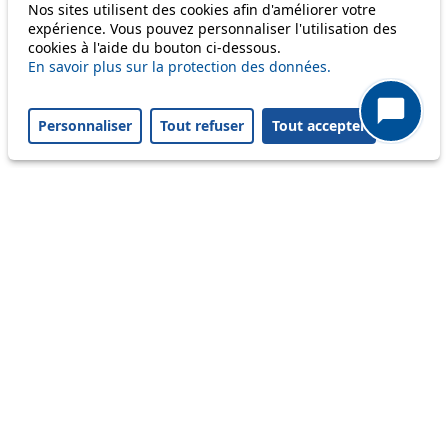
Nos sites utilisent des cookies afin d'améliorer votre
Status
expérience. Vous pouvez personnaliser l'utilisation des
cookies à l'aide du bouton ci-dessous.
En savoir plus sur la protection des données.
Information
Ongoing disruption
Personnaliser
Tout refuser
Tout accepter
Disruption to come
Reset filters
✕
Only lines affected by disruptions are listed above.
Ongoing disruption
21
Les horaires prévus ont été modifiés en
raison d'une panne. Votre temps d'attente
peut être prolongé. Horaires en temps réel
sur les bornes et l'app tl. Merci de votre
patience.
From 06.08.2026
To 06.08.2026