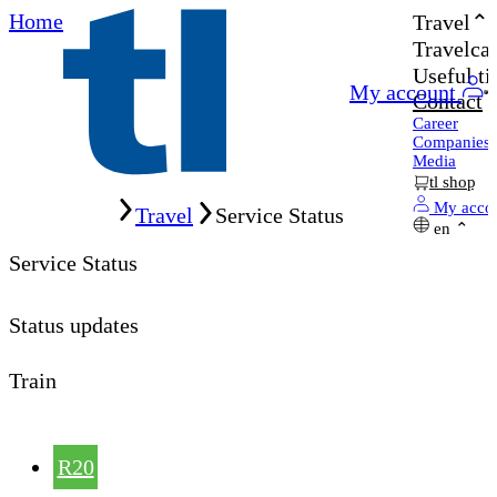
Home
Travel
Travelcar
Useful ti
My account
Contact
Career
Companies
Media
tl shop
Home
My acco
Travel
Service Status
en
Service Status
Status updates
Train
R20