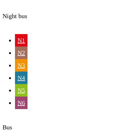
Night bus
N1
N2
N3
N4
N5
N6
Bus