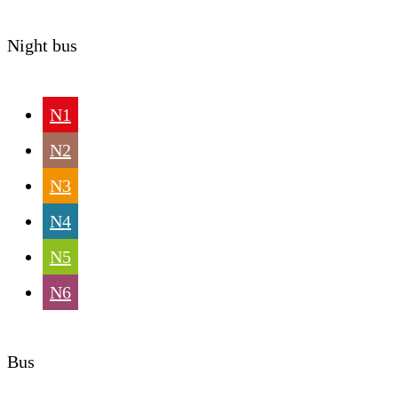
Night bus
N1
N2
N3
N4
N5
N6
Bus