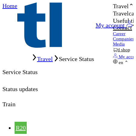
Home
Travel
Travelcar
Useful ti
My account
Contact
Career
Companies
Media
tl shop
Home
My acco
Travel
Service Status
en
Service Status
Status updates
Train
R20