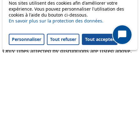
Nos sites utilisent des cookies afin d'améliorer votre
expérience. Vous pouvez personnaliser l'utilisation des
Information
cookies à l'aide du bouton ci-dessous.
En savoir plus sur la protection des données.
Ongoing disruption
Disruption to come
Personnaliser
Tout refuser
Tout accepter
Reset filters
✕
Only lines affected by disruptions are listed above.
Ongoing disruption
8
Les horaires prévus ont été modifiés en
raison d'une panne. Votre temps d'attente
peut être prolongé. Horaires en temps réel
sur les bornes et l'app tl. Merci de votre
patience.
From 07.08.2026
To 07.08.2026
Ongoing disruption
6
Du mercredi 5 août au vendredi 4