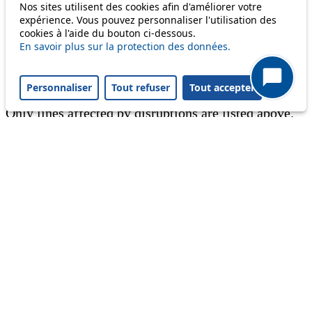
Nos sites utilisent des cookies afin d'améliorer votre
expérience. Vous pouvez personnaliser l'utilisation des
Information
cookies à l'aide du bouton ci-dessous.
En savoir plus sur la protection des données.
Ongoing disruption
Disruption to come
Personnaliser
Tout refuser
Tout accepter
Reset filters
✕
Only lines affected by disruptions are listed above.
A question ? An observation ?
Customer service 021 621 01 11 (price of a local
call)
Useful links
tl shop
Career
Paying a fine
Lost property