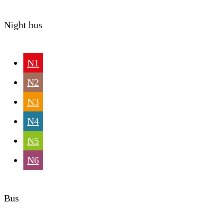
Night bus
N1
N2
N3
N4
N5
N6
Bus