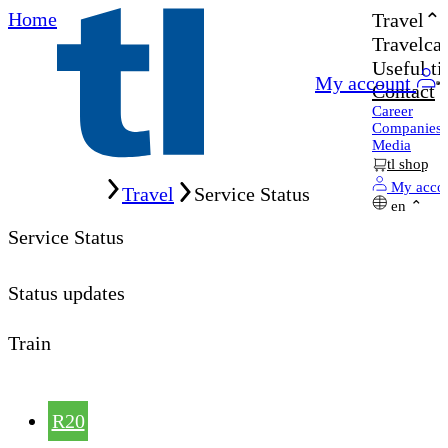
Home
Travel
Travelcar
Useful ti
My account
Contact
Career
Companies
Media
tl shop
Home
My acco
Travel
Service Status
en
Service Status
Status updates
Train
R20