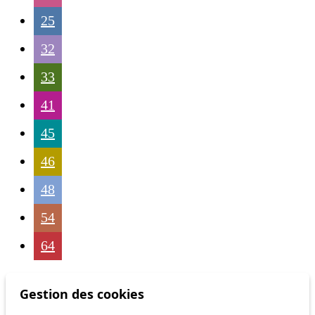
25
32
33
41
45
46
48
54
64
Gestion des cookies
Status