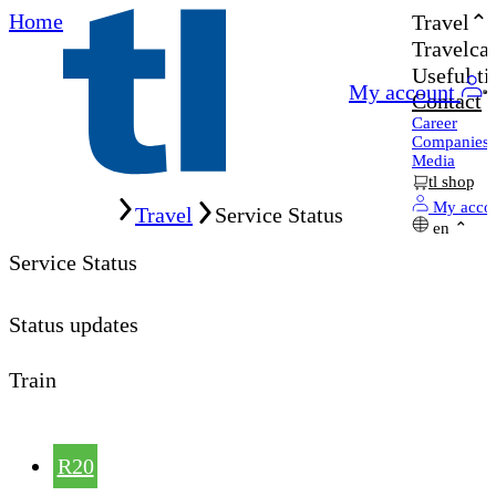
Home
Travel
Travelcar
Useful ti
My account
Contact
Career
Companies
Media
tl shop
Home
My acco
Travel
Service Status
en
Service Status
Status updates
Train
R20