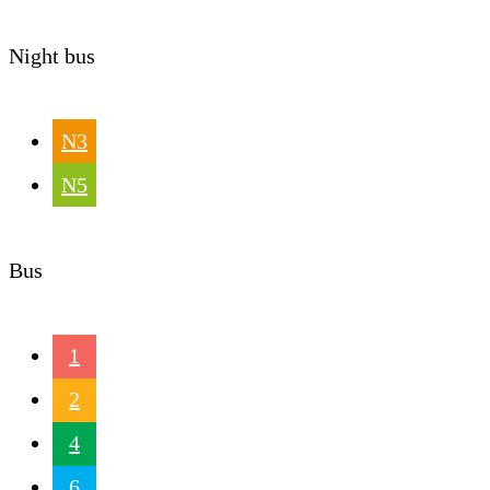
Night bus
N3
N5
Bus
1
2
4
6