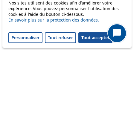
Nos sites utilisent des cookies afin d'améliorer votre
expérience. Vous pouvez personnaliser l'utilisation des
cookies à l'aide du bouton ci-dessous.
Others
En savoir plus sur la protection des données.
Personnaliser
Tout refuser
Tout accepter
m1
Status
Information
Ongoing disruption
Disruption to come
Reset filters
✕
Only lines affected by disruptions are listed above.