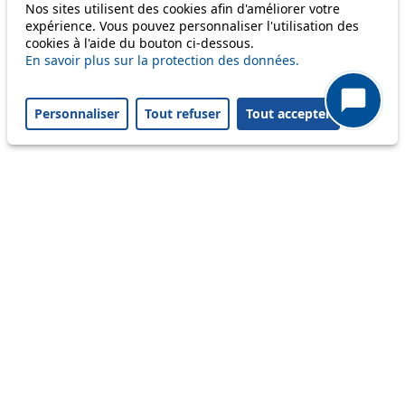
Nos sites utilisent des cookies afin d'améliorer votre
expérience. Vous pouvez personnaliser l'utilisation des
cookies à l'aide du bouton ci-dessous.
m1
En savoir plus sur la protection des données.
Personnaliser
Tout refuser
Tout accepter
Status
Information
Ongoing disruption
Disruption to come
Reset filters
✕
Only lines affected by disruptions are listed above.
Disruption to come
9
Download PDF
Dès le lundi 17 août, le parcours de cette
ligne sera prolongé, elle circulera entre