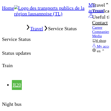
My
Travel
Home
account
Travelcar
Useful ti
Contact
Home
Career
Travel
Service Status
Companies
Media
Service Status
tl shop
My acco
en
Status updates
Train
R20
Night bus