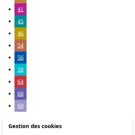
41
45
46
54
56
58
64
68
69
Gestion des cookies
Others