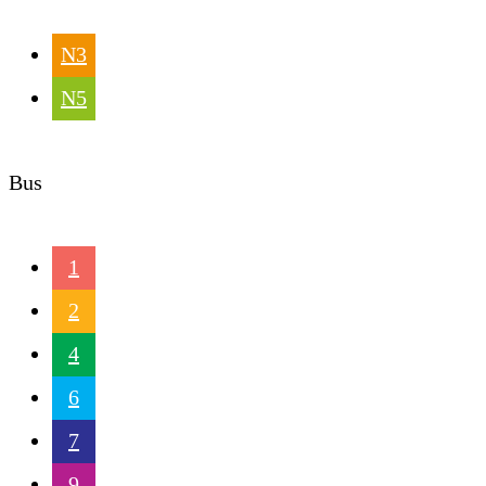
N3
N5
Bus
1
2
4
6
7
9