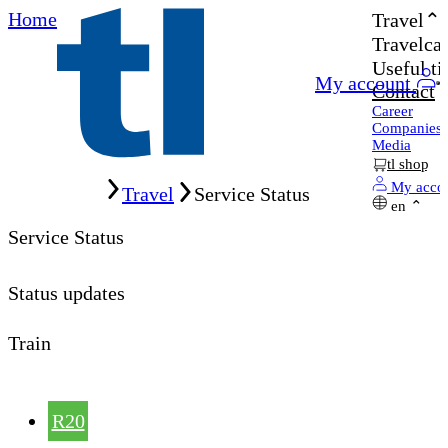
Home
Travel
Travelcar
Useful ti
My account
Contact
Career
Companies
Media
tl shop
Home
My acco
Travel
Service Status
en
Service Status
Status updates
Train
R20