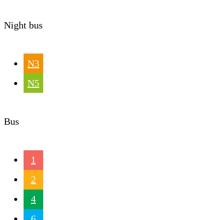
Night bus
N3
N5
Bus
1
2
4
6