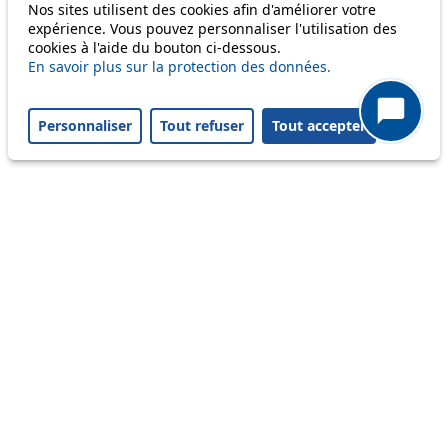
Nos sites utilisent des cookies afin d'améliorer votre
expérience. Vous pouvez personnaliser l'utilisation des
cookies à l'aide du bouton ci-dessous.
Others
En savoir plus sur la protection des données.
Personnaliser
Tout refuser
Tout accepter
m1
Status
Information
Ongoing disruption
Disruption to come
Reset filters
✕
Only lines affected by disruptions are listed above.